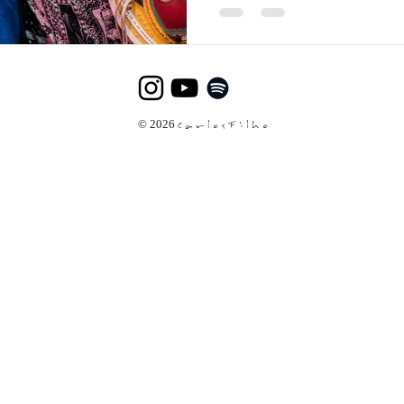
aprende a falar.
© 2026
C a r l o s F i l h o