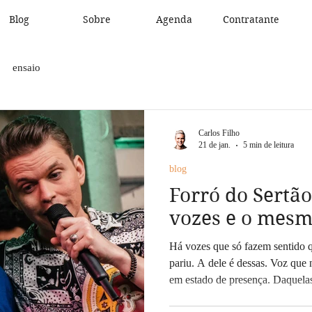
Blog
Sobre
Agenda
Contratante
ensaio
Carlos Filho
21 de jan.
5 min de leitura
blog
Forró do Sertão
vozes e o mesm
Há vozes que só fazem sentido 
pariu. A dele é dessas. Voz que 
em estado de presença. Daquela
raras, quase extintas, mas que 