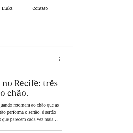
Links
Contato
 no Recife: três
o chão.
quando retornam ao chão que as
não performa o sertão, é sertão
s que parecem cada vez mais
seguem firmes, como pedra que